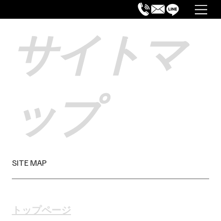
​サイトマ
ップ
​SITE MAP
​トップページ