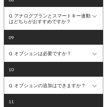
両へ侵入した際にも、より複雑で高度な防犯システ
せて最適なプランをご提案いたします。 「カーセキ
環境やライフスタイル、ご希望の操作方法によっ
ムを構築できることがPanthera最大の特長であり、
ュリティは高額なプランほど防犯性能が高い」と思
て、最適なシステムや取付方法は異なります。 例え
Grgoとは一線を画すフラッグシップモデルとなって
われる方も多くいらっしゃいますが、実際にはどの
Q. アナログプランとスマートキー連動
ば、 純正スマートキーで便利に操作したい方 防犯性
います。BRAIN PROTECTでは、「Grgoだから安心」
カーセキュリティを選ぶかだけでなく、どのように
はどちらがおすすめですか？
能を最優先にしたい方 ご予算を重視したい方 ご自宅
「Pantheraだから安心」ではなく、お客様のお車や
取り付けるかが非常に重要です。 BRAIN PROTECT
の駐車環境に合わせたい方 など、お客様一人ひとり
駐車環境、ご予算に合わせて最適なシステムをご提
では、国産カーセキュリティメーカーである
のご要望に合わせて最適なプランをご提案しており
A. 防犯性能だけを重視するならアナログプランがお
案しております。どちらが良いか迷われている場合
09
Panthera・Grgoを中心に、お客様のお車や駐車環
ます。 BRAIN PROTECTでは、「このプランしかお
すすめですが、お客様の使い方によって最適なプラ
も、お客様のご使用環境に合わせて分かりやすくご
境、ライフスタイルに合わせた最適なシステムをご
すすめしません」というご提案はいたしません。 お
ンは異なります。アナログプランは、カーセキュリ
説明いたしますので、お気軽にご相談ください。
提案しております。 また、高価なプランを無理にお
客様にとって最も安心で使いやすいカーセキュリテ
ティ専用リモコンで操作を行うシンプルなシステム
Q. オプションは必要ですか？
すすめすることはございません。 ご予算の中で最大
ィをご提供することを大切にしておりますので、初
のため、高い防犯性能を発揮できることは間違いあ
限の防犯性能を発揮できるよう、使用するユニット
めてカーセキュリティをご検討される方も安心して
りません。一方で、純正スマートキーによるドアロ
や取付方法、オプションの組み合わせまで考慮し、
A. はい、お車や駐車環境によっては、オプションの
ご相談ください。
10
ック・アンロックや各種便利機能など、一部の純正
お客様一人ひとりに合わせたプランをご提案いたし
追加をおすすめしております。 オプションは「たく
機能が制限される場合があり、カーセキュリティを
ます。 「予算は○○万円くらいで考えている」「純
さん付ければ安心」というものではありません。 大
取り付けたことで日常の使い勝手が悪くなってしま
正スマートキーで便利に使いたい」「とにかく盗難
切なのは、お客様のお車の車種や駐車環境、使用状
Q. オプションの追加はできますか？
う可能性もあります。BRAIN PROTECTでは、「防犯
対策を最優先したい」など、ご希望がございました
況に合わせて、本当に必要なオプションを適切に組
性能」と「利便性」のどちらか一方を優先するので
らお気軽にお聞かせください。 お客様にとって最も
み合わせることです。 例えば、青空駐車場や人通り
はなく、その両方をできる限り両立できるようなシ
A. はい、施工後でもオプションの追加は可能です。
安心してお使いいただけるカーセキュリティをご提
11
の少ない場所に駐車されることが多い方、長時間駐
ステム設計を心掛けています。純正スマートキーの
サイレンや各種センサー、LEDスキャナーなどのオ
案させていただきます。
車する機会が多い方などは、サイレンや各種センサ