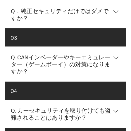
CANインベーダーやキーエミュレーター（ゲームボ
ーイ）など、車両の電子システムを悪用した手口が
Q．純正セキュリティだけではダメで
主流となっており、短時間で車両が盗まれてしまう
すか？
ケースが増えています。 特にランドクルーザーシリ
ーズやアルファード・ヴェルファイア、レクサス車
A. 純正セキュリティにも十分な役割はありますが、
03
などの人気車種は、盗難グループのターゲットにな
現在主流となっている盗難手口への対策としては、
りやすく、純正セキュリティだけでは十分な対策と
後付けカーセキュリティとの併用をおすすめしてお
は言えない場合があります。 後付けカーセキュリテ
ります。 自動車メーカー各社の純正セキュリティ
Q. CANインベーダーやキーエミュレー
ィは、愛車を「絶対に盗まれない車」にするもので
は、長年の技術開発によって高い完成度を誇り、日
ター（ゲームボーイ）の対策になりま
はありません。しかし、盗難リスクを限りなく低減
常の防犯対策として十分な役割を果たしています。
すか？
し、窃盗団に「この車は盗むのが難しい」と判断さ
しかし近年は、スマートキーやプッシュスタートな
せるための非常に有効な防犯対策です。 BRAIN
ど、利便性を向上させるために車両の電子制御（デ
PROTECTでは、お客様のお車や駐車環境、ご予算に
A. はい、もちろん対応しております。 BRAIN
04
ジタル化）が進んだことで、その仕組みを悪用した
合わせて最適なカーセキュリティをご提案しており
PROTECTで取り扱っているカーセキュリティは、現
CANインベーダーやキーエミュレーター（ゲームボ
ます。 「自分の車にも必要なのかな？」と迷われて
在主流となっているCANインベーダーやキーエミュ
ーイ）などの新たな盗難手口が急増しています。 そ
いる方も、まずはお気軽にご相談ください。現在の
レーター（ゲームボーイ）などの電子盗難を想定し
Q. カーセキュリティを取り付けても盗
のため、現在の盗難対策では、電子制御を狙った手
盗難リスクやおすすめの対策について、分かりやす
たシステムです。 ただし、大切なのは「どのカーセ
難されることはありますか？
口に対してアナログ制御でエンジン始動を制御する
くご説明させていただきます。
キュリティを取り付けるか」だけではなく、どのよ
後付けカーセキュリティが非常に有効です。 実は、
うに取り付けるかです。 同じカーセキュリティで