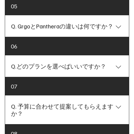
後付けカーセキュリティの基本的な考え方やシステ
A. 100％盗難されないとは言い切れませんが、限り
05
も、システム構成や取付方法によって防犯性能や利
ムは、約20年前から大きく変わっていません。 それ
なくゼロに近づけるための施工を徹底しておりま
便性は大きく変わります。 BRAIN PROTECTでは、
は、シンプルで確実なアナログ制御だからこそ、高
す。 どのような防犯システムでも、「絶対に盗難さ
お客様のお車や駐車環境、ご希望の操作方法に合わ
い防犯性能を維持できているからです。 BRAIN
れない」とお約束することはできません。 しかし、
Q. GrgoとPantheraの違いは何ですか？
せて、現在の盗難手口に対応した最適なシステムを
PROTECTでは、純正セキュリティを否定するのでは
BRAIN PROTECTでは、現在主流となっている盗難手
ご提案しております。 「自分の車にはどのような対
なく、その利便性を活かしながら、後付けカーセキ
口を想定し、お客様のお車や駐車環境に合わせた最
策が必要なの？」「純正スマートキーを使いながら
A. 基本的な防犯コンセプトは共通ですが、防犯性能
ュリティを組み合わせることで、防犯性能と使いや
06
適なシステム設計と施工を行うことで、盗難リスク
対策できる？」など、ご不明な点がございました
や拡張性に違いがあります。Grgo・Pantheraとも
すさを両立したシステムをご提案しております。 お
を限りなく低減できるよう努めています。 車両盗難
ら、お気軽にお問い合わせください。専門スタッフ
に、ユピテル製の高性能カーセキュリティであり、
客様のお車やご使用環境に合わせて最適な対策をご
は、短時間で静かに車両を持ち去ることを目的とし
が分かりやすくご説明させていただきます。
現在主流となっているCANインベーダーやキーエミ
Q.どのプランを選べばいいですか？
案内いたしますので、お気軽にご相談ください。
た犯行がほとんどです。そのため、窃盗団は時間が
ュレーター（ゲームボーイ）などの盗難手口を想定
掛かる車両やリスクが高いと判断した車両を避け、
したシステムです。大きな違いは、防犯性能の拡張
比較的盗みやすい車両へターゲットを変更する傾向
A. ご安心ください。お客様のお車やご使用環境に合
07
性や制御方法にあります。Grgoは、エンジン始動を
があります。 BRAIN PROTECTでは、窃盗団に「こ
わせて、最適なプランをご提案いたします。 BRAIN
制御する基本性能に優れたシステムで、多くのお客
の車は簡単には盗めない」と判断させることを重視
PROTECTでは、国産カーセキュリティメーカーであ
様にお選びいただいている信頼性の高いカーセキュ
し、防犯性能だけでなく、施工方法やシステム構成
るユピテル製のPanthera・Grgoを主に取り扱ってお
Q. 予算に合わせて提案してもらえます
リティです。一方、Pantheraは、エンジン始動制御
にもこだわっています。 大切な愛車を守るために、
ります。 どのプランをお選びいただいても、現在主
か？
を2系統で構成できるほか、車両やご要望に応じた
一台一台に最適なカーセキュリティをご提案し、限
流となっている盗難手口を想定したカーセキュリテ
オリジナルセンサー回路の構築など、より高度なシ
りなく盗難リスクをゼロに近づける施工を心掛けて
ィシステムとなっておりますので、防犯性能につい
ステム設計が可能です。万が一、盗難グループが車
A. はい、もちろん可能です。ご予算やご希望に合わ
おります。
08
て安心してお任せください。 ただし、お客様の駐車