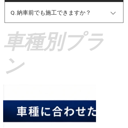
便利な機能を活かしながら高い防犯性能を実現する
プションは、施工後でも追加でお取り付けできま
ーなどのオプションを追加することで、より高い防
プランや、防犯性能を最優先にしたアナログプラン
す。 ただし、BRAIN PROTECTでは防犯性能を最優
Q. 納車前でも施工できますか？
犯性能を発揮できる場合があります。 一方で、すべ
まで、お客様のお車や駐車環境、ライフスタイルに
先に考え、配線やユニットを簡単に突破されないよ
てのお客様に同じオプションが必要というわけでは
合わせて最適な取付方法をご提案いたします。
う、見えない部分までこだわった隠ぺい施工を行っ
ありません。 BRAIN PROTECTでは、お客様一人ひ
A. はい、もちろん可能です。 BRAIN PROTECTで
​車種別プラ
ております。 そのため、施工後にオプションを追加
とりのご使用環境をしっかりとお伺いしたうえで、
は、新車ご納車前のカーセキュリティ施工にも対応
する場合は、一度施工した配線や内装を再度分解・
「本当に必要なオプション」だけをご提案しており
しております。 ディーラー様や販売店様から直接ご
加工する必要があり、新規施工時より工賃が高くな
ます。 無理にオプションをおすすめすることはござ
入庫いただくことも可能ですので、ご納車当日から
ってしまう場合がございます。 ご検討中のオプショ
ン​
いませんので、安心してご相談ください。お客様に
安心してお乗りいただけます。 また、ご納車日がま
ンがございましたら、できるだけカーセキュリティ
とって最適なシステム構成をご案内いたします。
だ確定していない場合でも、おおよその納車時期が
本体の施工時にまとめてお取り付けいただくことを
分かりましたら、事前に施工スケジュールのご相
おすすめしております。 もちろん、ご予算の都合な
談・ご予約を承っております。 人気車種はご予約が
どで後日追加される場合にも対応しておりますの
集中することもございますので、納車が決まりまし
で、お気軽にご相談ください。
たらお早めにお問い合わせいただくことをおすすめ
しております。