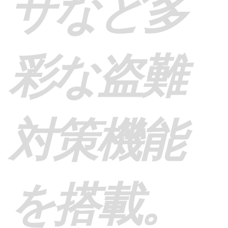
サなど多
彩な盗難
対策機能
を搭載。