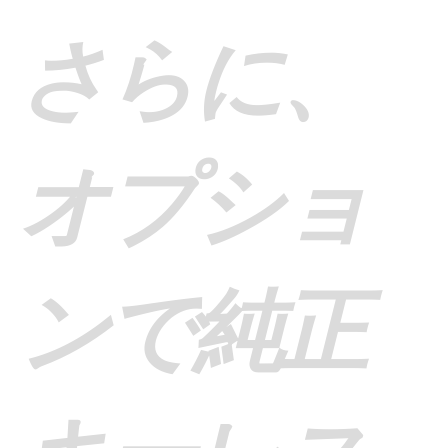
さらに、
オプショ
ンで純正