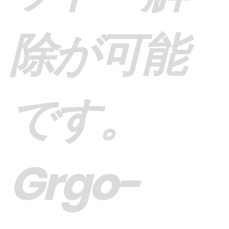
除が可能
です。
Grgo-