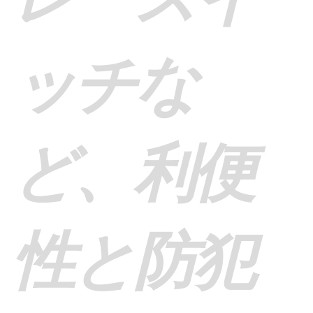
ッチな
ど、利便
性と防犯