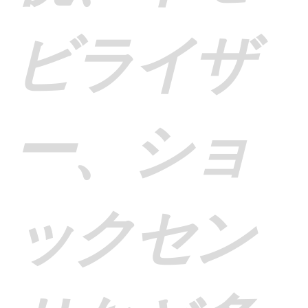
ビライザ
ー、ショ
ックセン