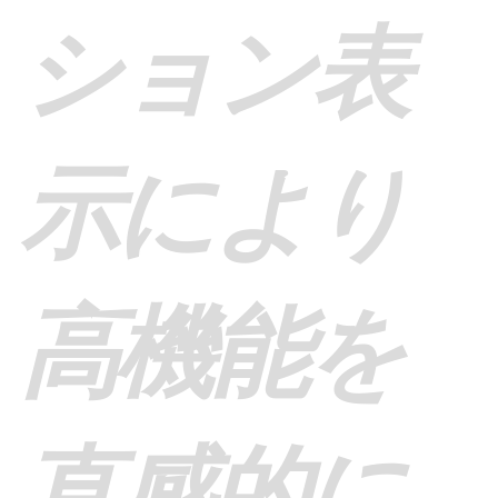
ション表
示により
高機能を
直感的に