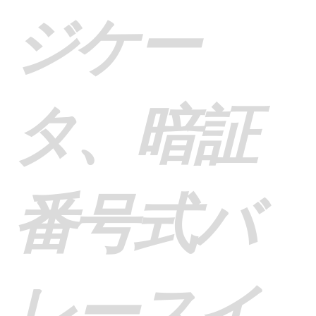
ジケー
タ、暗証
番号式バ
レースイ