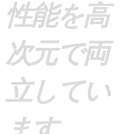
性能を高
次元で両
立してい
ます。