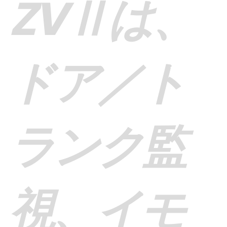
ZVⅡは、
ドア／ト
ランク監
視、イモ